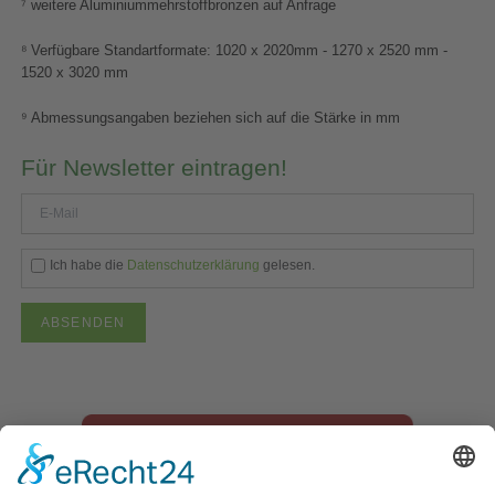
⁷ weitere Aluminiummehrstoffbronzen auf Anfrage
⁸ Verfügbare Standartformate: 1020 x 2020mm - 1270 x 2520 mm -
1520 x 3020 mm
⁹ Abmessungsangaben beziehen sich auf die Stärke in mm
Für Newsletter eintragen!
Ich habe die
Datenschutzerklärung
gelesen.
ABSENDEN