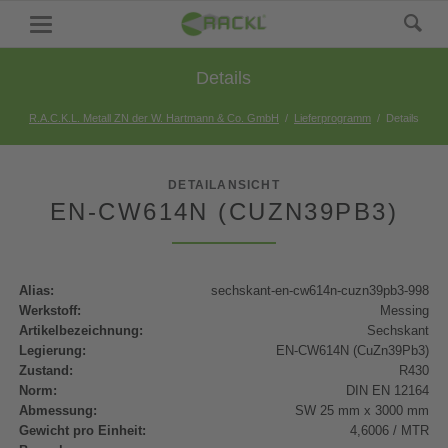
Details
R.A.C.K.L. Metall ZN der W. Hartmann & Co. GmbH
Lieferprogramm
Details
DETAILANSICHT
EN-CW614N (CUZN39PB3)
Alias:
sechskant-en-cw614n-cuzn39pb3-998
Werkstoff:
Messing
Artikelbezeichnung:
Sechskant
Legierung:
EN-CW614N (CuZn39Pb3)
Zustand:
R430
Norm:
DIN EN 12164
Abmessung:
SW 25 mm x 3000 mm
Gewicht pro Einheit:
4,6006 / MTR