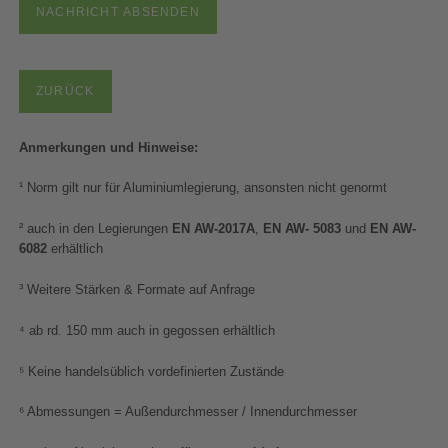
NACHRICHT ABSENDEN
ZURÜCK
Anmerkungen und Hinweise:
¹ Norm gilt nur für Aluminiumlegierung, ansonsten nicht genormt
² auch in den Legierungen
EN AW-2017A
,
EN AW- 5083
und
EN AW-
6082
erhältlich
³ Weitere Stärken & Formate auf Anfrage
⁴ ab rd. 150 mm auch in gegossen erhältlich
⁵ Keine handelsüblich vordefinierten Zustände
⁶ Abmessungen = Außendurchmesser / Innendurchmesser